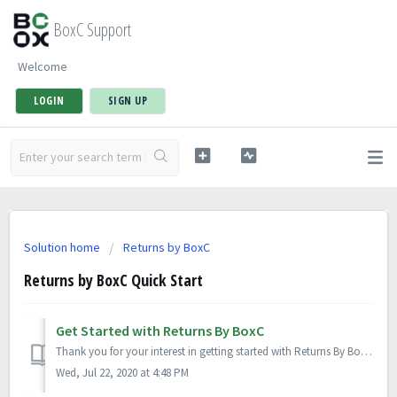
BoxC Support
Welcome
LOGIN
SIGN UP
Solution home
Returns by BoxC
Returns by BoxC Quick Start
Get Started with Returns By BoxC
Thank you for your interest in getting started with Returns By BoxC. With Returns By BoxC you will have a custom US return address and your returned package...
Wed, Jul 22, 2020 at 4:48 PM