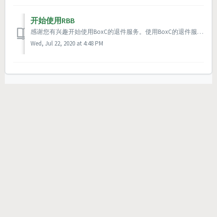
开始使用RBB
感谢您有兴趣开始使用BoxC的退件服务。使用BoxC的退件服务您将会拥有一个自定义的美国的退件地址，并且您的退件可以在您查阅过后再行处理。 以下是操作步骤，这个需要您在我们系统中申请一个账户后才能操作 完善您的公司信息 只需要填入您的公司名 在您的账户中充值 订阅认购BoxC退件服务 找...
Wed, Jul 22, 2020 at 4:48 PM